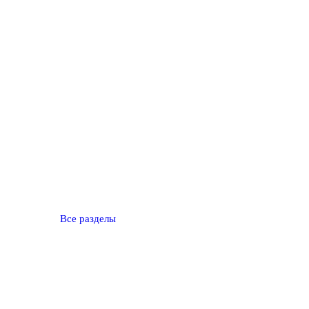
Все разделы
Обратите внимание — все решения, связанные с ос
комиссией (военкоматом).