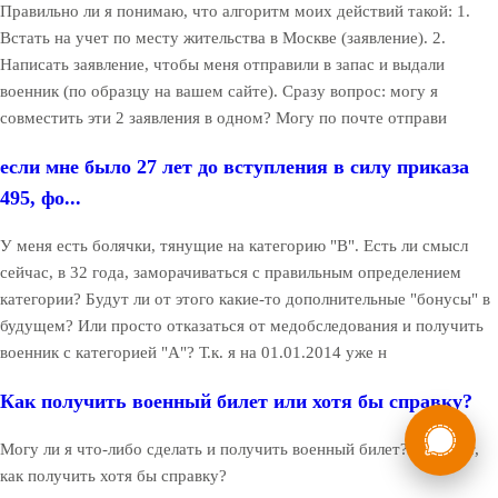
Правильно ли я понимаю, что алгоритм моих действий такой: 1.
Встать на учет по месту жительства в Москве (заявление). 2.
Написать заявление, чтобы меня отправили в запас и выдали
военник (по образцу на вашем сайте). Сразу вопрос: могу я
совместить эти 2 заявления в одном? Могу по почте отправи
если мне было 27 лет до вступления в силу приказа
495, фо...
У меня есть болячки, тянущие на категорию "В". Есть ли смысл
сейчас, в 32 года, заморачиваться с правильным определением
категории? Будут ли от этого какие-то дополнительные "бонусы" в
будущем? Или просто отказаться от медобследования и получить
военник с категорией "А"? Т.к. я на 01.01.2014 уже н
Как получить военный билет или хотя бы справку?
России
Мы в
Могу ли я что-либо сделать и получить военный билет? Если нет,
Бесплатная
8 (800) 775-35-89
консультация
как получить хотя бы справку?