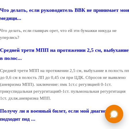
Что делать, если руководитель ВВК не принимает мои
медици...
Что делать, если главврач орет, что ей эти бумажки никуда не
уперлись?
Средней трети МПП на протяжении 2,5 см, выбухание
в полос...
Средней трети МПП на протяжении 2,5 см, выбухание в полость пп
до 0,6 см в полость ЛП до 0,45 см при ЦДК. Сбросов не выявлено
(аневризма МПП). заключение: пмк 1ст.с регуляцией 0-1ст.
трикуспидальная регургитация0-1ст. пульмональная регургитация
1ст. дхлж.аневризма МПП.
России
Мы в
Получу ли я военный билет, если мой диагноз
Бесплатная
подходит под ...
8 (800) 775-35-89
консультация