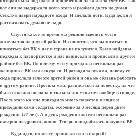
которая была под шафэ и привезенная на такси за счет ВК. Так
вот они не выдержали всего этого и разбили долго не думая
стекло в двери парадного входа. И сделали ноги. Куда делся я
рассказывать думаю не надо.
Спустя какое то время мы решили сменить место
жительство на другой район. Но понятно, что выписаться и
вписаться без ВК у нас в стране не получится. Были найдены
подходы к паспортистке и нас выписали и прописали в другом
районе без ВК. По новому месту приходила несколько раз
женщина с ВК или откуда то. И разводила руками, почему ее
сюда прислали если это другой район и она не обязана работать
в другом районе. Просила мать расписаться за повестку, на что
была вежливо послана и сказала что меня нет вообще в городе.
После этого ко мне приходило много повесток в ящик и
приходили сами солдаты, особенно за 3 месяца перед днем
рождения (27 лет). А в день рождения хотели несколько раз
наверно поздравить лично. Теперь понадобилось получить ВБ.
Куда идти, по месту прописки или в старый?