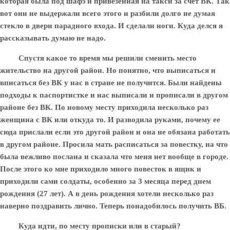
которая была под шафэ и привезенная на такси за счет ВК. Так
вот они не выдержали всего этого и разбили долго не думая
стекло в двери парадного входа. И сделали ноги. Куда делся я
рассказывать думаю не надо.
Спустя какое то время мы решили сменить место
жительство на другой район. Но понятно, что выписаться и
вписаться без ВК у нас в стране не получится. Были найдены
подходы к паспортистке и нас выписали и прописали в другом
районе без ВК. По новому месту приходила несколько раз
женщина с ВК или откуда то. И разводила руками, почему ее
сюда прислали если это другой район и она не обязана работать
в другом районе. Просила мать расписаться за повестку, на что
была вежливо послана и сказала что меня нет вообще в городе.
После этого ко мне приходило много повесток в ящик и
приходили сами солдаты, особенно за 3 месяца перед днем
рождения (27 лет). А в день рождения хотели несколько раз
наверно поздравить лично. Теперь понадобилось получить ВБ.
Куда идти, по месту прописки или в старый?