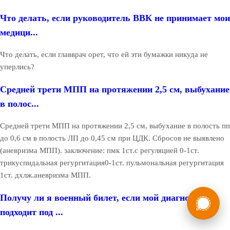
Что делать, если руководитель ВВК не принимает мои
медици...
Что делать, если главврач орет, что ей эти бумажки никуда не
уперлись?
Средней трети МПП на протяжении 2,5 см, выбухание
в полос...
Средней трети МПП на протяжении 2,5 см, выбухание в полость пп
до 0,6 см в полость ЛП до 0,45 см при ЦДК. Сбросов не выявлено
(аневризма МПП). заключение: пмк 1ст.с регуляцией 0-1ст.
трикуспидальная регургитация0-1ст. пульмональная регургитация
1ст. дхлж.аневризма МПП.
России
Мы в
Получу ли я военный билет, если мой диагноз
Бесплатная
подходит под ...
8 (800) 775-35-89
консультация