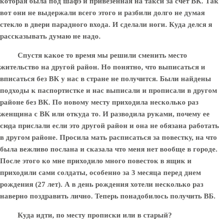
которая была под шафэ и привезенная на такси за счет ВК. Так
вот они не выдержали всего этого и разбили долго не думая
стекло в двери парадного входа. И сделали ноги. Куда делся я
рассказывать думаю не надо.
Спустя какое то время мы решили сменить место
жительство на другой район. Но понятно, что выписаться и
вписаться без ВК у нас в стране не получится. Были найдены
подходы к паспортистке и нас выписали и прописали в другом
районе без ВК. По новому месту приходила несколько раз
женщина с ВК или откуда то. И разводила руками, почему ее
сюда прислали если это другой район и она не обязана работать
в другом районе. Просила мать расписаться за повестку, на что
была вежливо послана и сказала что меня нет вообще в городе.
После этого ко мне приходило много повесток в ящик и
приходили сами солдаты, особенно за 3 месяца перед днем
рождения (27 лет). А в день рождения хотели несколько раз
наверно поздравить лично. Теперь понадобилось получить ВБ.
Куда идти, по месту прописки или в старый?