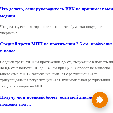
Что делать, если руководитель ВВК не принимает мои
медици...
Что делать, если главврач орет, что ей эти бумажки никуда не
уперлись?
Средней трети МПП на протяжении 2,5 см, выбухание
в полос...
Средней трети МПП на протяжении 2,5 см, выбухание в полость пп
до 0,6 см в полость ЛП до 0,45 см при ЦДК. Сбросов не выявлено
(аневризма МПП). заключение: пмк 1ст.с регуляцией 0-1ст.
трикуспидальная регургитация0-1ст. пульмональная регургитация
1ст. дхлж.аневризма МПП.
России
Мы в
Получу ли я военный билет, если мой диагноз
Бесплатная
подходит под ...
8 (800) 775-35-89
консультация