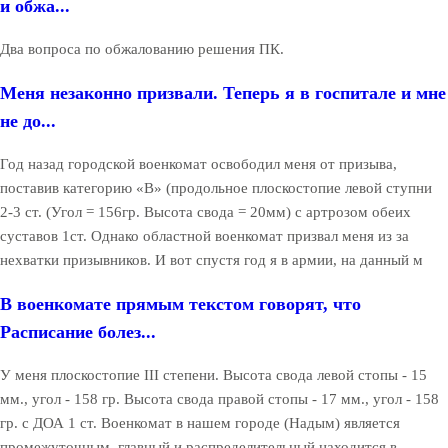
и обжа...
Два вопроса по обжалованию решения ПК.
Меня незаконно призвали. Теперь я в госпитале и мне
не до...
Год назад городской военкомат освободил меня от призыва,
поставив категорию «В» (продольное плоскостопие левой ступни
2-3 ст. (Угол = 156гр. Высота свода = 20мм) с артрозом обеих
суставов 1ст. Однако областной военкомат призвал меня из за
нехватки призывников. И вот спустя год я в армии, на данный м
В военкомате прямым текстом говорят, что
Расписание болез...
У меня плоскостопие III степени. Высота свода левой стопы - 15
мм., угол - 158 гр. Высота свода правой стопы - 17 мм., угол - 158
гр. с ДОА 1 ст. Военкомат в нашем городе (Надым) является
промежуточным, главный и распределительный находится в