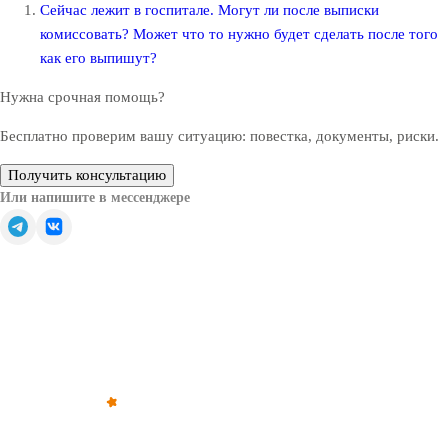
Сейчас лежит в госпитале. Могут ли после выписки
комиссовать? Может что то нужно будет сделать после того
как его выпишут?
Нужна срочная помощь?
Бесплатно проверим вашу ситуацию: повестка, документы, риски.
Получить консультацию
Или напишите в мессенджере
Обратите внимание — все решения, связанные с
освобождением от призыва, зачислением в запас или
отсрочкой от военной службы, принимаются только
призывной комиссией (военкоматом).