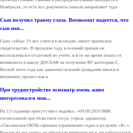
Ноябрьске, то есть все документы сначала направляют туда
Сын получил травму глаза. Военкомат надеется, что
сын поп...
Сыну сейчас 19 лет, учится в колледже, имеет приписное
свидетельство. В прошлом году в осенний призыв он
воспользовался отсрочкой по учебе, и в то же время пошел от
военкомата в школу ДОСААФ на получение ВУ категории С.
Весной этого года как законопослушный гражданин явился в
военкомат, прошел как в
При трудоустройстве психиатр очень живо
интересовался мои...
На 13 странице присутствует надпись. «09.09.2010 ВВК
госпитальной при областном госуд. учреж. здравоохр.
»Смоленская ОКПБ«признан ограниченно годен к в/службе »В«.»
Раньше на эту запись не обращали внимание ни я, ни работодатель,