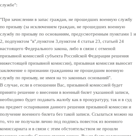
службе":
"При зачислении в запас граждан, не прошедших военную службу
по призыву (за исключением граждан, не прошедших военную
службу по призыву по основаниям, предусмотренным пунктами 1 и
2, подпунктом "в",пунктом 3,пунктом 4 статьи 23, статьей 24
настоящего Федерального закона, либо в связи с отменой
призывной комиссией субъекта Российской Федерации решения
нижестоящей призывной комиссии), призывная комиссия выносит
заключение о признании гражданина не прошедшим военную
службу по призыву, не имея на то законных оснований".
В случае, если в отношении Вас, призывной комиссией будет
принято решение о внесении в военный билет указанной записи,
необходимо будет подавать жалобу как в прокуратуру, так и в суд
на предмет оспаривания данного решения призывной комиссии и
получение военного билета без такой записи. Ссылаться можно на
то, что не получали лично под подпись повесток из военного
комиссариата и в связи с этим обстоятельством не прошли
военную службу. С точки зрения закона, Вы не были надлежащим