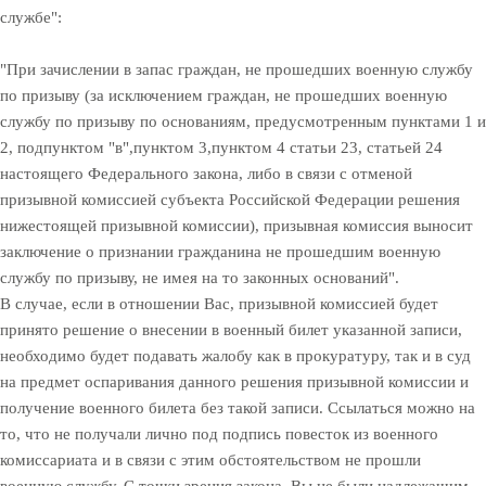
службе":
"При зачислении в запас граждан, не прошедших военную службу
по призыву (за исключением граждан, не прошедших военную
службу по призыву по основаниям, предусмотренным пунктами 1 и
2, подпунктом "в",пунктом 3,пунктом 4 статьи 23, статьей 24
настоящего Федерального закона, либо в связи с отменой
призывной комиссией субъекта Российской Федерации решения
нижестоящей призывной комиссии), призывная комиссия выносит
заключение о признании гражданина не прошедшим военную
службу по призыву, не имея на то законных оснований".
В случае, если в отношении Вас, призывной комиссией будет
принято решение о внесении в военный билет указанной записи,
необходимо будет подавать жалобу как в прокуратуру, так и в суд
на предмет оспаривания данного решения призывной комиссии и
получение военного билета без такой записи. Ссылаться можно на
то, что не получали лично под подпись повесток из военного
комиссариата и в связи с этим обстоятельством не прошли
военную службу. С точки зрения закона, Вы не были надлежащим