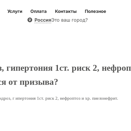
Услуги
Оплата
Контакты
Полезное
Россия
Это ваш город?
, гипертония 1ст. риск 2, нефро
ся от призыва?
дроз, г ипертония 1ст. риск 2, нефроптоз и хр. пиелонефрит.