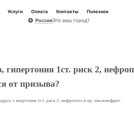
Услуги
Оплата
Контакты
Полезное
Россия
Это ваш город?
, гипертония 1ст. риск 2, нефро
ся от призыва?
дроз, г ипертония 1ст. риск 2, нефроптоз и хр. пиелонефрит.