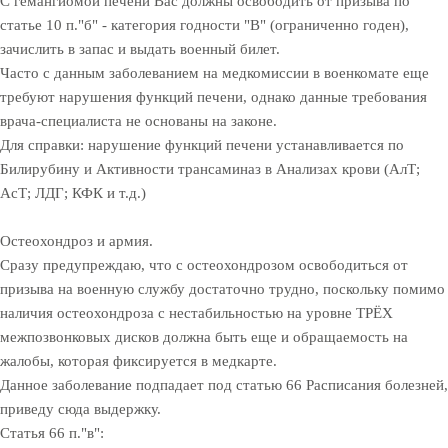
С гемангиомой печени Вас должны освободить от призыва по
статье 10 п."б" - категория годности "В" (ограниченно годен),
зачислить в запас и выдать военный билет.
Часто с данным заболеванием на медкомиссии в военкомате еще
требуют нарушения функций печени, однако данные требования
врача-специалиста не основаны на законе.
Для справки: нарушение функций печени устанавливается по
Билирубину и Активности трансаминаз в Анализах крови (АлТ;
АсТ; ЛДГ; КФК и т.д.)
Остеохондроз и армия.
Сразу предупреждаю, что с остеохондрозом освободиться от
призыва на военную службу достаточно трудно, поскольку помимо
наличия остеохондроза с нестабильностью на уровне ТРЁХ
межпозвонковых дисков должна быть еще и обращаемость на
жалобы, которая фиксируется в медкарте.
Данное заболевание подпадает под статью 66 Расписания болезней,
приведу сюда выдержку.
Статья 66 п."в":