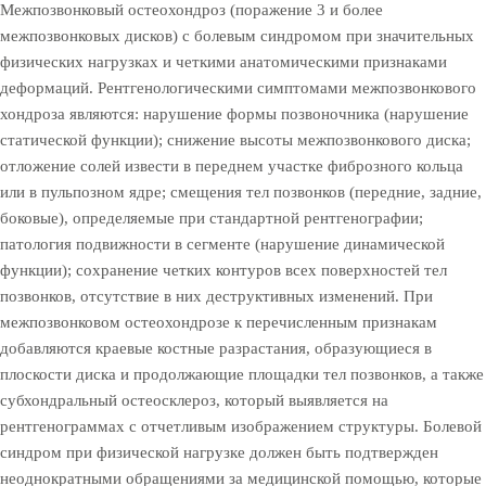
Межпозвонковый остеохондроз (поражение 3 и более
межпозвонковых дисков) с болевым синдромом при значительных
физических нагрузках и четкими анатомическими признаками
деформаций. Рентгенологическими симптомами межпозвонкового
хондроза являются: нарушение формы позвоночника (нарушение
статической функции); снижение высоты межпозвонкового диска;
отложение солей извести в переднем участке фиброзного кольца
или в пульпозном ядре; смещения тел позвонков (передние, задние,
боковые), определяемые при стандартной рентгенографии;
патология подвижности в сегменте (нарушение динамической
функции); сохранение четких контуров всех поверхностей тел
позвонков, отсутствие в них деструктивных изменений. При
межпозвонковом остеохондрозе к перечисленным признакам
добавляются краевые костные разрастания, образующиеся в
плоскости диска и продолжающие площадки тел позвонков, а также
субхондральный остеосклероз, который выявляется на
рентгенограммах с отчетливым изображением структуры. Болевой
синдром при физической нагрузке должен быть подтвержден
неоднократными обращениями за медицинской помощью, которые