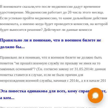
В военкомате сказали,что после медкомиссии дадут временное
удостоверение. Медкомиссия работает до 20 числа этого месяца.
Если успеваю пройти медкомиссию, то какие дальнейшие действия
военкомата, а именно когда будет проводится комиссия, на которой
будет выносится решение? Действуют ли данные комисси
Правильно ли я понимаю, что в военном билете не
должно бы...
Правильно ли я понимаю, что в военном билете не должно быть
пометок "не прошёл военную службу по призыву не имея на то
законных оснований"? (Т.к. согласно закону от 31.05.2014г. данная
пометка ставится в случае, если не было причин для
непрохождения военной службы, начиная с 2014г., а я в начале 201
России
Мы в
Эта повестка одинакова для всех, кому справку дают,
а ком...
Бесплатная
8 (800) 775-35-89
консультация