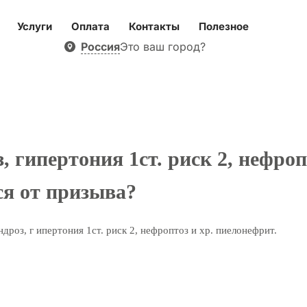
Услуги
Оплата
Контакты
Полезное
Россия
Это ваш город?
, гипертония 1ст. риск 2, нефро
ся от призыва?
дроз, г ипертония 1ст. риск 2, нефроптоз и хр. пиелонефрит.